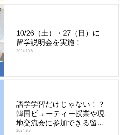
10/26（土）・27（日）に
留学説明会を実施！
2024.10.6
語学学習だけじゃない！？
韓国ビューティー授業や現
地交流会に参加できる留学
プランを…
2024.9.3