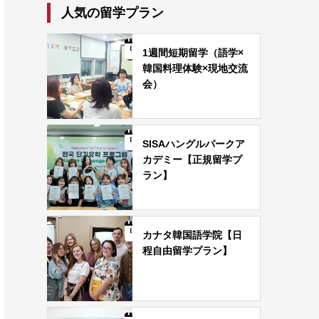
人気の留学プラン
1週間短期留学（語学×
韓国料理体験×現地交流
会）
SISAハングルパークア
カデミー【正規留学プ
ラン】
カナタ韓国語学院【日
程自由留学プラン】