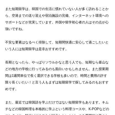
また短期留学は、韓国での生活に慣れていない人が多く訪れることか
ら、空港までの送り迎えや宿泊施設の完備、インターネット環境への
サポートなどが充実しています。外国や留学初心者の人はその点が心
強いですね。
不安な要素はなるべく排除して、短期間快適に安心して過ごしたいと
いう人には短期留学は是非おすすめです。
長期となったら、やっぱりソウルかなと思う人でも、短期なら釜山な
どの地方の学校に行ってみるのも面白いかもしれません。また授業期
間は1週間単位で長く選択できる学校も多いので、時間と費用の許す
限り長くいたい！と言う人もまずは短期留学で探してみるのもおすす
めです。
また、最近では韓国語を学ぶだけではない短期留学もあります。キム
チなどの韓国料理を本格的に学ぶという料理コースや、K-POPなどの