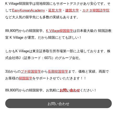
K Village韓国留学は現地韓国にもサポートデスクがあり安心です。そ
して
EasyKoreanAcademy
・
延世大学
・
建国大学
・
カナタ韓国語学院
など大人気の留学先にも多数の実績もあります。
89,800円からの韓国留学。
K Village韓国留学
は日本最大級の 韓国語教
室 K Village が運営。だから韓国にとても詳しい！
しかもK Villageは東京証券取引所市場第一部に上場しております、株
式会社IBJ（証券コード：6071）のグループ会社。
3泊からの
プチ韓国留学
から
長期韓国留学
まで、価格と実績、両面で
お客様の
韓国留学
をサポートさせていただきます！！
89,800円からの韓国留学。お気軽に
お問い合わせ
ください！
お問い合わせ