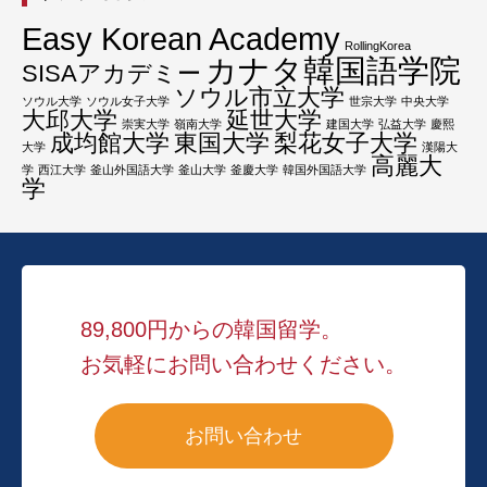
Easy Korean Academy
RollingKorea
カナタ韓国語学院
SISAアカデミー
ソウル市立大学
ソウル大学
ソウル女子大学
世宗大学
中央大学
大邱大学
延世大学
崇実大学
嶺南大学
建国大学
弘益大学
慶熙
成均館大学
東国大学
梨花女子大学
大学
漢陽大
高麗大
学
西江大学
釜山外国語大学
釜山大学
釜慶大学
韓国外国語大学
学
89,800円からの韓国留学。
お気軽にお問い合わせください。
お問い合わせ