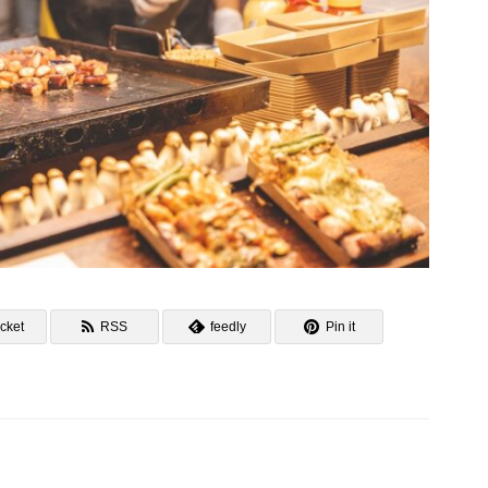
cket
RSS
feedly
Pin it