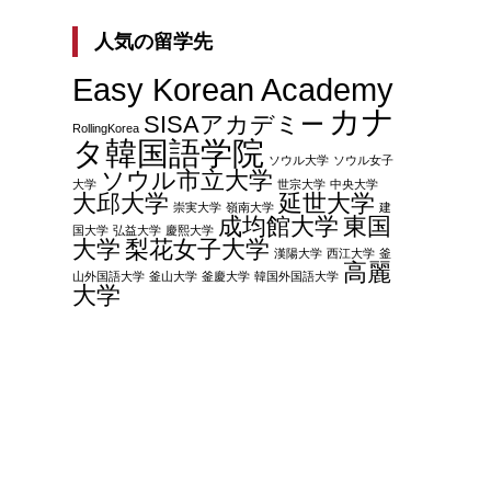
人気の留学先
Easy Korean Academy
カナ
SISAアカデミー
RollingKorea
タ韓国語学院
ソウル大学
ソウル女子
ソウル市立大学
大学
世宗大学
中央大学
大邱大学
延世大学
崇実大学
嶺南大学
建
成均館大学
東国
国大学
弘益大学
慶熙大学
大学
梨花女子大学
漢陽大学
西江大学
釜
高麗
山外国語大学
釜山大学
釜慶大学
韓国外国語大学
大学