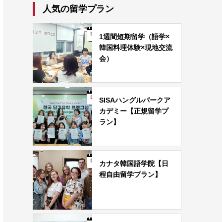
人気の留学プラン
1週間短期留学（語学×
韓国料理体験×現地交流
会）
SISAハングルパークア
カデミー【正規留学プ
ラン】
カナタ韓国語学院【日
程自由留学プラン】