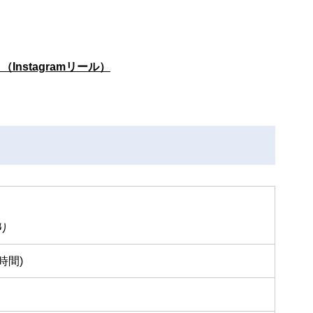
nstagramリール）
）
り
3時間)