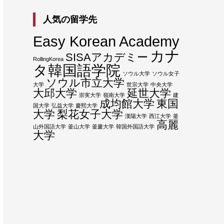
人気の留学先
Easy Korean Academy
カナ
SISAアカデミー
RollingKorea
タ韓国語学院
ソウル大学
ソウル女子
ソウル市立大学
大学
世宗大学
中央大学
大邱大学
延世大学
崇実大学
嶺南大学
建
成均館大学
東国
国大学
弘益大学
慶熙大学
大学
梨花女子大学
漢陽大学
西江大学
釜
高麗
山外国語大学
釜山大学
釜慶大学
韓国外国語大学
大学